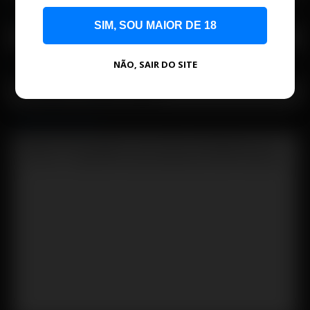
Idade:
SIM, SOU MAIOR DE 18
NÃO, SAIR DO SITE
Idiomas:
Descrição do Serviço: