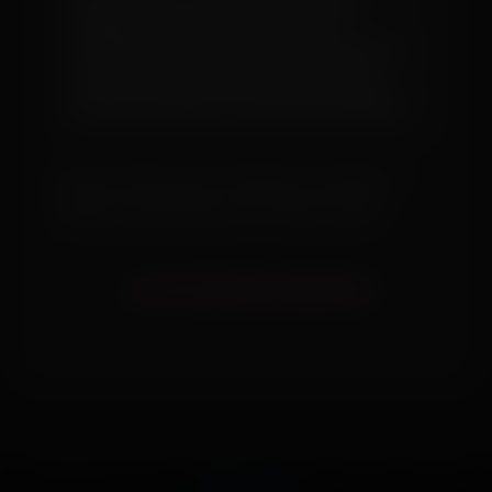
Imagens de qualidade aumentam
drasticamente a chance de um encontro.
Use luz natural, capriche no ângulo e
evite fotos falsas ou de baixa resolução.
Você pode utilizar tripés, disparadores automáticos ou
contratar um profissional. O importante é transmitir
confiança e profissionalismo ao seu futuro cliente.
« VOLTAR PARA ANÚNCIO
Acompanhantes GPVicio - Desde 2017 - Todos os Direitos reservados